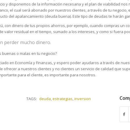
io y disponemos de la información necesaria y el plan de viabilidad nos 
co, el cual será abonado por nuestros clientes, a través de tu negocio, e
cto del apalancamiento (deuda buena). Este tipo de deudas te harán ga
ú, con dinero de tus propios ahorros, por ejemplo, cuando compras un coc
e valor residual en el tiempo, sumado a los intereses, y como si fuera poc
án perder mucho dinero.
s buenas o malas en tu negocio?
ciado en Economía y Finanzas, y espero poder ayudaros a través de nues
 ofrecer a nuestros clientes y no clientes un servicio de calidad que sup
mportante para el cliente, es importante para nosotros.
Comp
TAGS:
deuda
,
estrategias
,
inversion