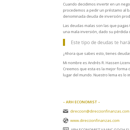
Cuando decidimos invertir en un negoc
procedemos a pedir un préstamo al ban
denominada deuda de inversión produ
Las deudas malas son las que pagas t
una mala inversión, dado su pérdida d
Este tipo de deudas te har
¿Ahora que sabes esto, tienes deuda
Mi nombre es Andrés R. Hassen Licen
Creemos que esta es la mejor forma de
lugar del mundo. Nuestro lema es lo i
– ARH ECONOMIST –
direccion@direccionfinanzas.com
www.direccionfinanzas.com
ARH ECONOMIST VAANC GOGH SL