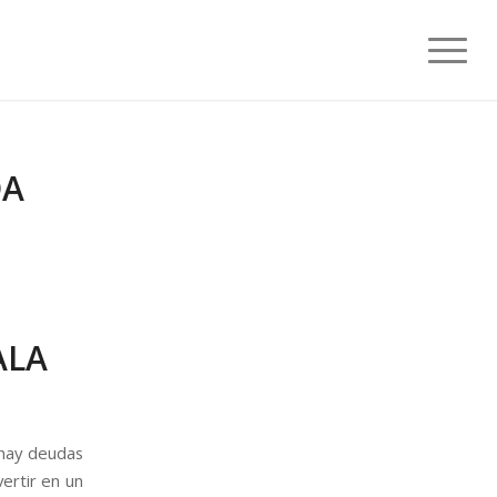
DA
ALA
 hay deudas
ertir en un