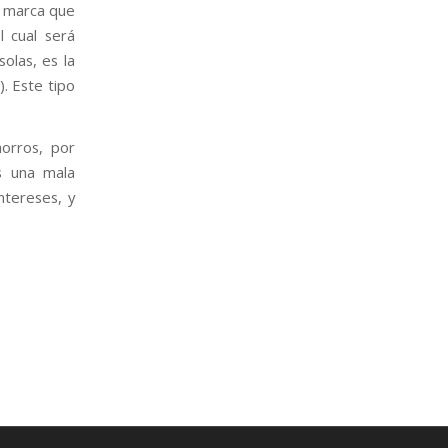
s marca que
l cual será
olas, es la
. Este tipo
orros, por
s una mala
ntereses, y