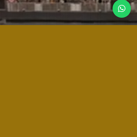
Acciones en otros
medios
Ideas y datos a tener en cuenta
Ofrécete para participar en alguna radio tradicional u
online que traten alguna temática relacionada con tu