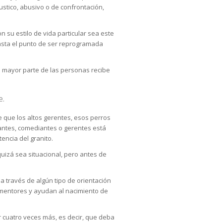
tico, abusivo o de confrontación,
su estilo de vida particular sea este
hasta el punto de ser reprogramada
la mayor parte de las personas recibe
e.
 que los altos gerentes, esos perros
tantes, comediantes o gerentes está
encia del granito.
quizá sea situacional, pero antes de
a través de algún tipo de orientación
o mentores y ayudan al nacimiento de
r cuatro veces más, es decir, que deba