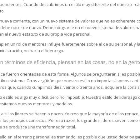
dientes. Cuando descubrimos un estilo muy diferente del nuestro –cáus
to.
ueva corriente, con un nuevo sistema de valores que no es coherente con 
–, debe nacer de nuevo. Debe integrarse en el nuevo sistema de valores 
 en el nuevo estatuto de su propia vida personal.
umplen un rol de mentores influye fuertemente sobre el de su personal, y 
nistración, no hacia el liderazgo.
 términos de eficiencia, piensan en las cosas, no en la gent
ca fueron orientadas de esta forma. Algunos se preguntarán si es posible
ilo o sistema. Otros argüirán que nuestro estilo no importa si somos can
 que, cuando cumplimos diez, veinte o treinta años, adquiere la consist
estilo es algo muy difícil, pero no imposible. Nuestro estilo de liderazgo 
cesitemos nuevos mentores y modelos.
 si los líderes se hacen o nacen. Yo creo que la mayoría de ellos renace, 
r los principios correctos. Por esa razón, los grandes líderes sirven com
 se produzca una transformación total.
ello en el terreno personal es tremendo; es posible que usted deba paga