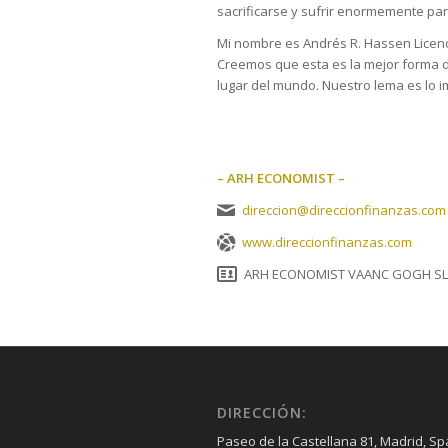
sacrificarse y sufrir enormemente para
Mi nombre es Andrés R. Hassen Licen
Creemos que esta es la mejor forma de
lugar del mundo. Nuestro lema es lo i
– ARH ECONOMIST –
direccion@direccionfinanzas.com
www.direccionfinanzas.com
ARH ECONOMIST VAANC GOGH SL
DIRECCIÓN:
Paseo de la Castellana 81, Madrid, Sp