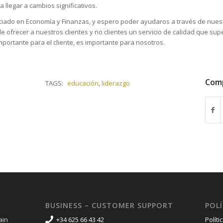
 llegar a cambios significativos.
ciado en Economía y Finanzas, y espero poder ayudaros a través de nues
 ofrecer a nuestros clientes y no clientes un servicio de calidad que sup
mportante para el cliente, es importante para nosotros.
Comp
TAGS:
educación
,
liderazgo
BUSINESS – CUSTOMER SUPPORT
POLÍ
ain
+34 625 66 43 42
Políti