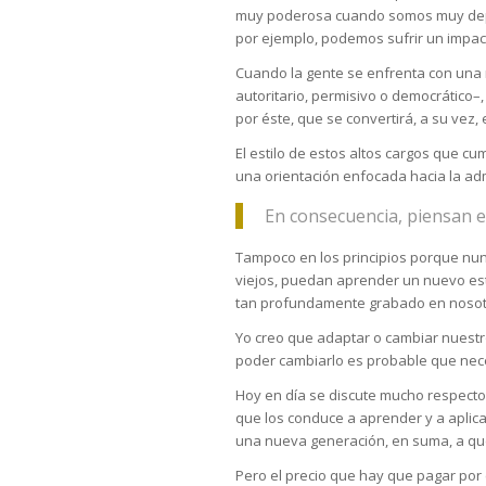
muy poderosa cuando somos muy depen
por ejemplo, podemos sufrir un impac
Cuando la gente se enfrenta con una n
autoritario, permisivo o democrático
por éste, que se convertirá, a su vez,
El estilo de estos altos cargos que c
una orientación enfocada hacia la admi
En consecuencia, piensan en
Tampoco en los principios porque nun
viejos, puedan aprender un nuevo est
tan profundamente grabado en nosotros
Yo creo que adaptar o cambiar nuestro 
poder cambiarlo es probable que ne
Hoy en día se discute mucho respecto a
que los conduce a aprender y a aplica
una nueva generación, en suma, a que
Pero el precio que hay que pagar por 