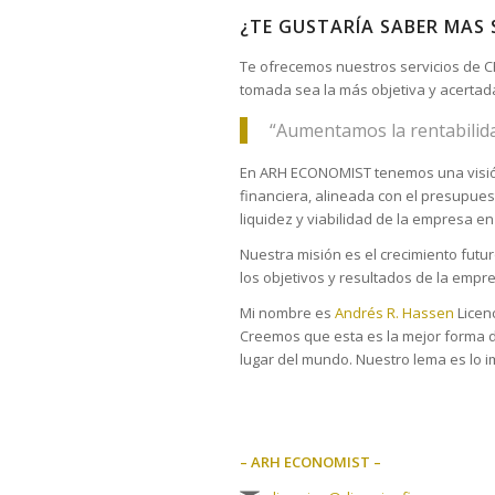
¿TE GUSTARÍA SABER MAS
Te ofrecemos nuestros servicios de CF
tomada sea la más objetiva y acertad
“Aumentamos la rentabilida
En ARH ECONOMIST tenemos una visión g
financiera, alineada con el presupues
liquidez y viabilidad de la empresa en 
Nuestra misión es el crecimiento fut
los objetivos y resultados de la empr
Mi nombre es
Andrés R. Hassen
Licen
Creemos que esta es la mejor forma de
lugar del mundo. Nuestro lema es lo i
– ARH ECONOMIST –