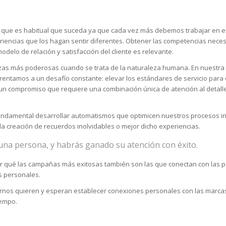
e que es habitual que suceda ya que cada vez más debemos trabajar en
riencias que los hagan sentir diferentes. Obtener las competencias neces
modelo de relación y satisfacción del cliente es relevante.
rzas más poderosas cuando se trata de la naturaleza humana. En nuestra
frentamos a un desafío constante: elevar los estándares de servicio para
s un compromiso que requiere una combinación única de atención al detall
 fundamental desarrollar automatismos que optimicen nuestros procesos in
la creación de recuerdos inolvidables o mejor dicho experiencias.
na persona, y habrás ganado su atención con éxito.
por qué las campañas más exitosas también son las que conectan con las 
s personales.
nos quieren y esperan establecer conexiones personales con las marcas
tiempo.