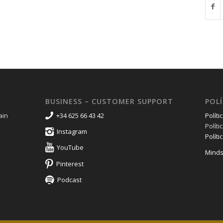
BUSINESS – CUSTOMER SUPPORT
POLÍ
ain
+34 625 66 43 42
Políti
Polít
Instagram
Políti
YouTube
Minds
Pinterest
Podcast