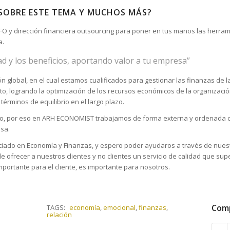
 SOBRE ESTE TEMA Y MUCHOS MÁS?
O y dirección financiera outsourcing para poner en tus manos las herram
a.
d y los beneficios, aportando valor a tu empresa”
lobal, en el cual estamos cualificados para gestionar las finanzas de la
to, logrando la optimización de los recursos económicos de la organización
términos de equilibrio en el largo plazo.
uro, por eso en ARH ECONOMIST trabajamos de forma externa y ordenada c
esa.
ciado en Economía y Finanzas, y espero poder ayudaros a través de nues
 ofrecer a nuestros clientes y no clientes un servicio de calidad que sup
mportante para el cliente, es importante para nosotros.
Comp
TAGS:
economía
,
emocional
,
finanzas
,
relación