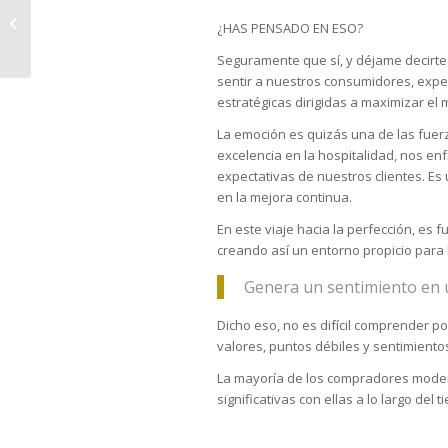
¿HAS PENSADO EN UN
¿HAS PENSADO EN ESO?
PLAN BOEING?
Seguramente que sí, y déjame decirt
sentir a nuestros consumidores, expe
estratégicas dirigidas a maximizar el 
La emoción es quizás una de las fue
excelencia en la hospitalidad, nos en
expectativas de nuestros clientes. E
en la mejora continua.
En este viaje hacia la perfección, es
creando así un entorno propicio para 
Genera un sentimiento en u
Dicho eso, no es difícil comprender 
valores, puntos débiles y sentimiento
La mayoría de los compradores moder
significativas con ellas a lo largo del 