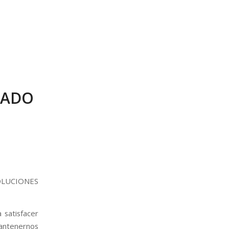
NADO
OLUCIONES
 satisfacer
antenernos