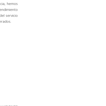
ncia, hemos
rendimiento
el servicio
perados.