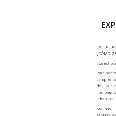
EXP
EXPERIENC
¿CÓMO GE
«La estrate
Para poder
comprender
de lujo sue
También bu
adquieren.
Además, lo
sentirse e