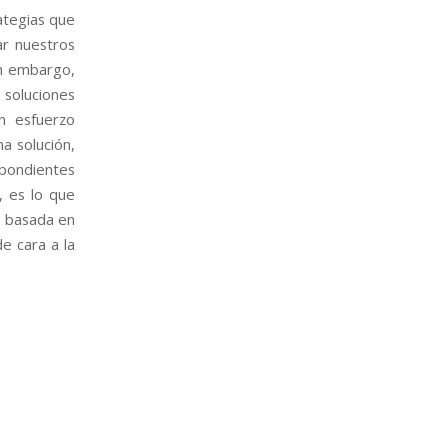
ategias que
ar nuestros
in embargo,
e soluciones
n esfuerzo
a solución,
spondientes
r, es lo que
n basada en
e cara a la