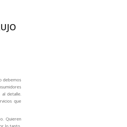
LUJO
ero debemos
onsumidores
 al detalle.
rvicios que
do. Quieren
r lo tanto,