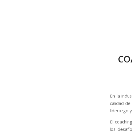
CO
En la indu
calidad de 
liderazgo y
El coachin
los desafí