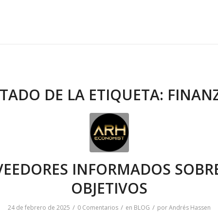
STADO DE LA ETIQUETA:
FINAN
VEEDORES INFORMADOS SOBRE
OBJETIVOS
/
/
/
24 de febrero de 2025
0 Comentarios
en
BLOG
por
Andrés Hassen