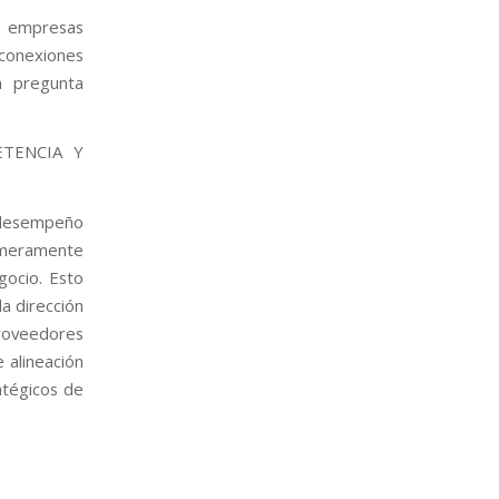
as empresas
 conexiones
a pregunta
TENCIA Y
l desempeño
 meramente
gocio. Esto
a dirección
proveedores
 alineación
atégicos de