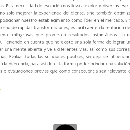
os. Esta necesidad de evolución nos lleva a explorar diversas estr
o solo mejorar la experiencia del cliente, sino también optimiz
 posicionar nuestro establecimiento como líder en el mercado. S
orno de rápidas transformaciones, es fácil caer en la tentación d
ente milagrosas que prometen resultados instantáneos sin u
ivo. Teniendo en cuenta que no existe una sola forma de lograr un
r una mente abierta y ve a diferentes vías, así como sus corre
as. Evaluar todas las soluciones posibles, sin dejarse influencia
á la diferencia, para así de esta forma poder brindar una solució
 e evaluaciones previas que como consecuencia sea relevante d