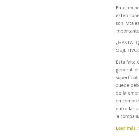
En el mund
estén cone
son vital
importante
¿HASTA 
OBJETIVO
Esta falta
general d
superficia
puede debe
de la empr
en compren
entre las 
la compañí
Leer más