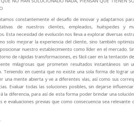
 QUE NO HAN SOLUCIONADO NADA, PIENSAN QUE TIENEN S
DO
tamos constantemente el desafío de innovar y adaptarnos para
tativas de nuestros clientes, empleados, huéspedes y m
os. Esta necesidad de evolución nos lleva a explorar diversas estr
o solo mejorar la experiencia del cliente, sino también optimiz
 posicionar nuestro establecimiento como líder en el mercado. S
orno de rápidas transformaciones, es fácil caer en la tentación d
ente milagrosas que prometen resultados instantáneos sin u
ivo. Teniendo en cuenta que no existe una sola forma de lograr un
r una mente abierta y ve a diferentes vías, así como sus corre
as. Evaluar todas las soluciones posibles, sin dejarse influencia
á la diferencia, para así de esta forma poder brindar una solució
 e evaluaciones previas que como consecuencia sea relevante d