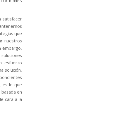
OLUCIONES
 satisfacer
antenernos
ategias que
ar nuestros
in embargo,
e soluciones
n esfuerzo
a solución,
spondientes
r, es lo que
n basada en
e cara a la