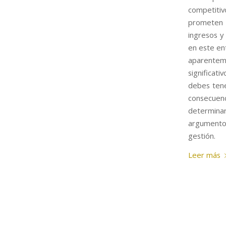
competitiv
prometen n
ingresos y
en este ent
aparentem
significat
debes tene
consecuenci
determinar
argumentos
gestión.
Leer más