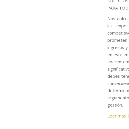
SOLO LOS
PARA TO
Nos enfren
las expec
competitiv
prometen n
ingresos y
en este ent
aparentem
significat
debes tene
consecuenci
determinar
argumentos
gestión.
Leer más