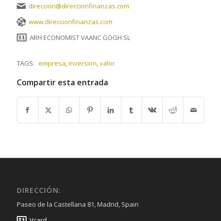
direccion@direccionfinanzas.com
www.direccionfinanzas.com
ARH ECONOMIST VAANC GOGH SL
TAGS:
empresa
,
inversion
,
valor
Compartir esta entrada
DIRECCIÓN:
Paseo de la Castellana 81, Madrid, Spain
Vcard