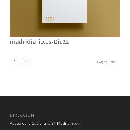
madridiario.es-Dic22
1
2
Página 1 de 2
DIRECCIÓN:
Paseo de la Castellana 81, Madrid, Spain