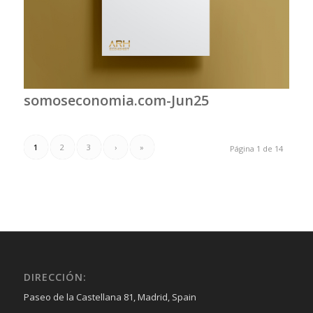
somoseconomia.com-Jun25
1
2
3
›
»
Página 1 de 14
DIRECCIÓN:
Paseo de la Castellana 81, Madrid, Spain