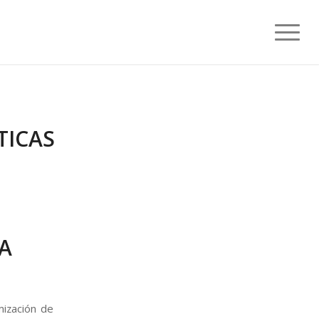
ICAS
A
imización de