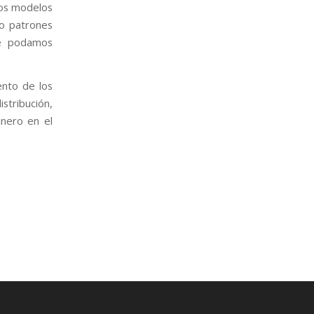
Los modelos
do patrones
ue podamos
ento de los
istribución,
inero en el