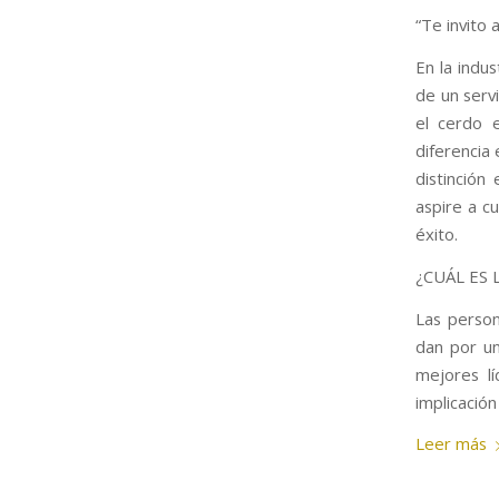
“Te invito
En la indu
de un servi
el cerdo 
diferencia
distinción
aspire a c
éxito.
¿CUÁL ES
Las person
dan por un
mejores l
implicación
Leer más