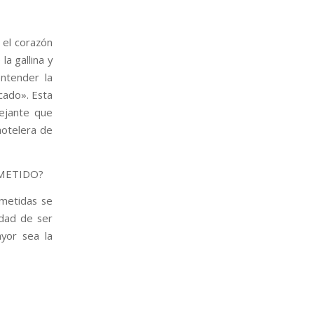
 el corazón
la gallina y
ntender la
cado». Esta
mejante que
hotelera de
OMETIDO?
ometidas se
idad de ser
yor sea la