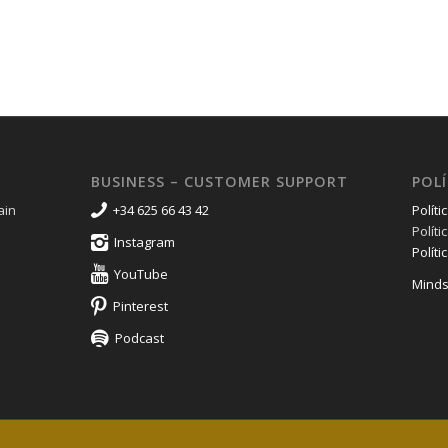
BUSINESS – CUSTOMER SUPPORT
POLÍ
ain
+34 625 66 43 42
Políti
Polít
Instagram
Políti
YouTube
Minds
Pinterest
Podcast