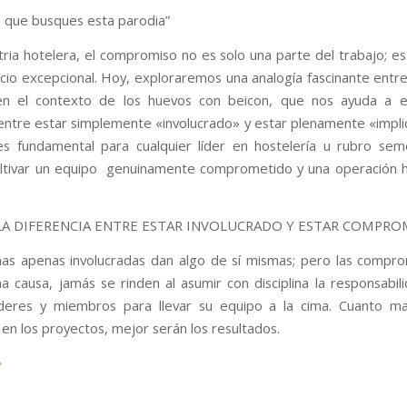
 a que busques esta parodia”
stria hotelera, el compromiso no es solo una parte del trabajo; es
cio excepcional. Hoy, exploraremos una analogía fascinante entre 
en el contexto de los huevos con beicon, que nos ayuda a e
 entre estar simplemente «involucrado» y estar plenamente «impli
 es fundamental para cualquier líder en hostelería u rubro se
ultivar un equipo genuinamente comprometido y una operación 
 LA DIFERENCIA ENTRE ESTAR INVOLUCRADO Y ESTAR COMPR
as apenas involucradas dan algo de sí mismas; pero las compr
a causa, jamás se rinden al asumir con disciplina la responsabil
íderes y miembros para llevar su equipo a la cima. Cuanto ma
 en los proyectos, mejor serán los resultados.