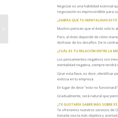
Negociar es una habilidad esencial 
negociación es imprescindible para c
¿SABÍAS QUE TU MENTALIDAD ESTÁ
AUMENTA EL INTERES
POR MEJORAR LA
Muchos piensan que el éxito solo lo 
EDUCACIÓN
Pero, el éxito depende de cómo manej
FINANCIERA
disfrutar de los desafíos. De lo contr
¿CUÁL ES TU RELACIÓN ENTRE LA ME
Los pensamientos negativos son inevit
mentalidad negativa, siempre tendrá 
Girar esta llave, es decir, identifica
exitosa en tu empresa.
En lugar de decir “esto no funcionará”
Gradualmente, será natural que pien
¿TE GUSTARÍA SABER MÁS SOBRE E
Te ofrecemos nuestros servicios de CF
tomada sea la más objetiva y acertad