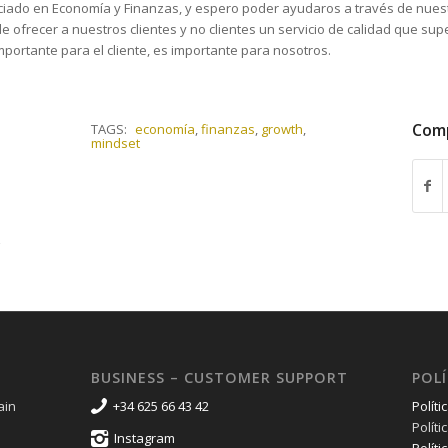
ciado en Economía y Finanzas, y espero poder ayudaros a través de nues
 ofrecer a nuestros clientes y no clientes un servicio de calidad que sup
mportante para el cliente, es importante para nosotros.
Comp
TAGS:
economía
,
finanzas
,
growth
,
mindset
BUSINESS – CUSTOMER SUPPORT
POLÍ
ain
+34 625 66 43 42
Políti
Polít
Instagram
Políti