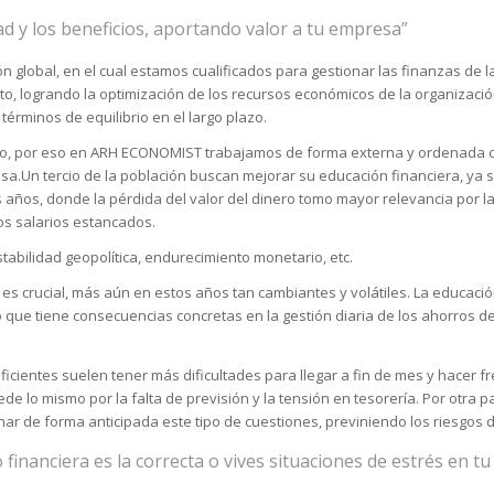
d y los beneficios, aportando valor a tu empresa”
lobal, en el cual estamos cualificados para gestionar las finanzas de la
to, logrando la optimización de los recursos económicos de la organización
términos de equilibrio en el largo plazo.
uro, por eso en ARH ECONOMIST trabajamos de forma externa y ordenada c
sa.Un tercio de la población buscan mejorar su educación financiera, ya s
años, donde la pérdida del valor del dinero tomo mayor relevancia por la
los salarios estancados.
stabilidad geopolítica, endurecimiento monetario, etc.
es crucial, más aún en estos años tan cambiantes y volátiles. La educaci
 que tiene consecuencias concretas en la gestión diaria de los ahorros de
cientes suelen tener más dificultades para llegar a fin de mes y hacer f
 lo mismo por la falta de previsión y la tensión en tesorería. Por otra p
 de forma anticipada este tipo de cuestiones, previniendo los riesgos d
inanciera es la correcta o vives situaciones de estrés en tu 