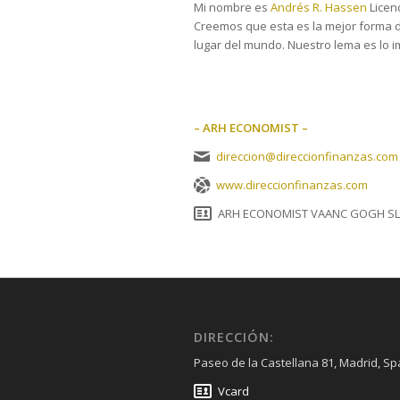
Mi nombre es
Andrés R. Hassen
Licen
Creemos que esta es la mejor forma de
lugar del mundo. Nuestro lema es lo i
– ARH ECONOMIST –
direccion@direccionfinanzas.com
www.direccionfinanzas.com
ARH ECONOMIST VAANC GOGH SL
DIRECCIÓN:
Paseo de la Castellana 81, Madrid, Sp
Vcard