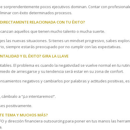
que sorprendentemente pocos ejecutivos dominan. Contar con profesional
ulminar con éxito determinados procesos.
 DIRECTAMENTE RELACIONADA CON TU ÉXITO?
alcanzan aquellos que tienen mucho talento o mucha suerte.
es las nuevas situaciones. Si tienes un mindset progresivo, sabes explor
ario, siempre estarás preocupado por no cumplir con las expectativas.
NTALIDAD Y EL ÉXITO? GIRA LA LLAVE
ables. El problema es cuando la negatividad se vuelve normal en tu rutin
miedo de arriesgarse y su tendencia será estar en su zona de confort.
r pensamientos negativos y cambiarlos por palabras y actitudes positivas, 
, cámbialo a “¡Lo intentaremos!”.
ses positivamente.
STE TEMA Y MUCHOS MÁS?
O y dirección financiera outsourcing para poner en tus manos las herram
a.