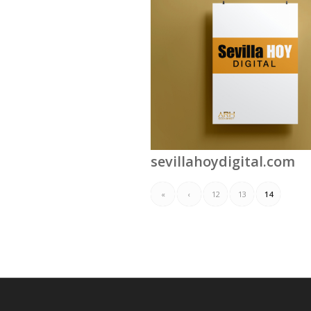
sevillahoydigital.com
«
‹
12
13
14