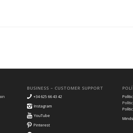
BUSINESS – CUSTOMER SUPPORT
POLÍ
ain
+34 625 66 43 42
Políti
Polít
Instagram
Políti
YouTube
Minds
Pinterest