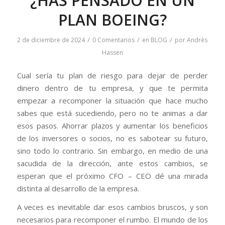
¿HAS PENSADO EN UN
PLAN BOEING?
/
/
/
2 de diciembre de 2024
0 Comentarios
en
BLOG
por
Andrés
Hassen
Cual sería tu plan de riesgo para dejar de perder
dinero dentro de tu empresa, y que te permita
empezar a recomponer la situación que hace mucho
sabes que está sucediendo, pero no te animas a dar
esos pasos. Ahorrar plazos y aumentar los beneficios
de los inversores o socios, no es sabotear su futuro,
sino todo lo contrario. Sin embargo, en medio de una
sacudida de la dirección, ante estos cambios, se
esperan que el próximo CFO – CEO dé una mirada
distinta al desarrollo de la empresa.
A veces es inevitable dar esos cambios bruscos, y son
necesarios para recomponer el rumbo. El mundo de los