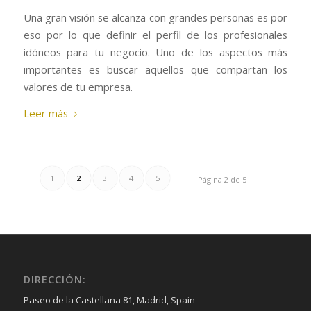
Una gran visión se alcanza con grandes personas es por
eso por lo que definir el perfil de los profesionales
idóneos para tu negocio. Uno de los aspectos más
importantes es buscar aquellos que compartan los
valores de tu empresa.
Leer más
1
2
3
4
5
Página 2 de 5
DIRECCIÓN:
Paseo de la Castellana 81, Madrid, Spain