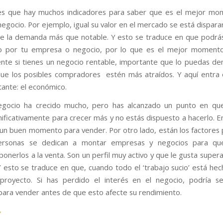
 es que hay muchos indicadores para saber que es el mejor mo
negocio. Por ejemplo, igual su valor en el mercado se está dispara
 la demanda más que notable. Y esto se traduce en que podrá
o por tu empresa o negocio, por lo que es el mejor momento 
nte si tienes un negocio rentable, importante que lo puedas de
ue los posibles compradores estén más atraídos. Y aquí entra 
ante: el económico.
negocio ha crecido mucho, pero has alcanzado un punto en que
gnificativamente para crecer más y no estás dispuesto a hacerlo. 
 un buen momento para vender. Por otro lado, están los factores 
rsonas se dedican a montar empresas y negocios para qu
ponerlos a la venta. Son un perfil muy activo y que le gusta super
Y esto se traduce en que, cuando todo el ‘trabajo sucio’ está hec
proyecto. Si has perdido el interés en el negocio, podría s
ra vender antes de que esto afecte su rendimiento.