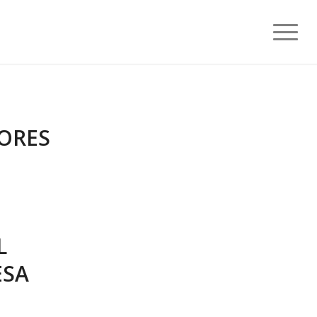
ORES
L
ESA