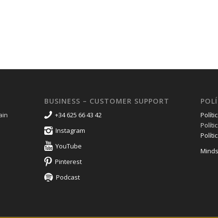
BUSINESS – CUSTOMER SUPPORT
POLÍ
ain
+34 625 66 43 42
Políti
Polít
Instagram
Políti
YouTube
Minds
Pinterest
Podcast