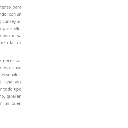
mento para
ndo, con un
s conseguir
para ello.
mostrar, ya
otro factor
 necesitas
En este caso
personales.
e, una vez
ar todo tipo
ho, quieren
er un buen