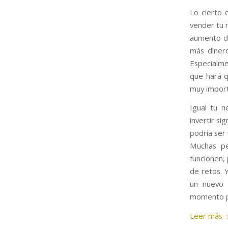
Lo cierto
vender tu 
aumento de
más diner
Especialme
que hará q
muy import
Igual tu 
invertir si
podría ser
Muchas pe
funcionen, 
de retos. 
un nuevo 
momento pa
Leer más