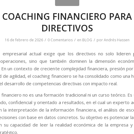
COACHING FINANCIERO PARA
DIRECTIVOS
/
/
/
16 de febrero de 2026
0 Comentarios
en
BLOG
por
Andrés Hassen
 empresarial actual exige que los directivos no solo lideren
 operaciones, sino que también dominen la dimensión económ
. En un contexto de creciente complejidad financiera, presión por
d de agilidad, el coaching financiero se ha consolidado como una 
el desarrollo de competencias directivas con impacto real.
 financiero no es una formación tradicional ni un curso teórico. E
ado, confidencial y orientado a resultados, en el cual un experto 
n la interpretación de la información financiera, el análisis de esc
cisiones con base en datos concretos. Su objetivo es potenciar l
en su capacidad de leer la realidad económica de la empresa y
tratégico.