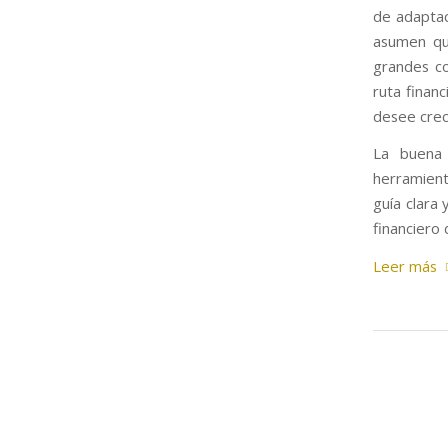
de adapta
asumen que
grandes co
ruta finan
desee crec
La buena 
herramient
guía clara
financiero
Leer más