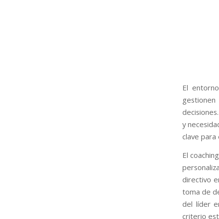
El entorno
gestionen
decisiones
y necesida
clave para 
El coaching
personaliz
directivo e
toma de de
del líder 
criterio es