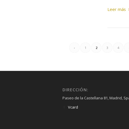
Leer más
‹
1
2
3
4
DIRECCIÓN:
Paseo de la Castellana 81, Madrid, Sp
Vcard