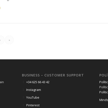
›
»
BUSINESS – CUSTOMER SUPPORT
POLÍ
ain
+34 625 66 43 42
Políti
Polít
Instagram
Políti
YouTube
Minds
Pinterest