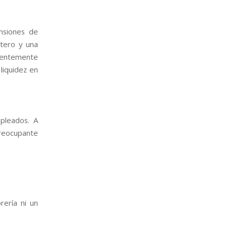
nsiones de
rtero y una
ndentemente
liquidez en
pleados. A
reocupante
rería ni un