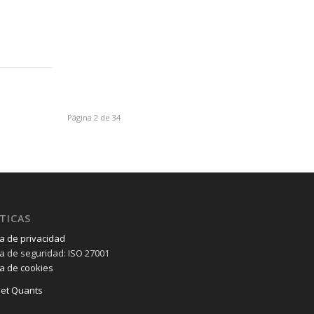
Página 2 de 34
TICAS
ca de privacidad
ica de seguridad: ISO 27001
ca de cookies
et Quants