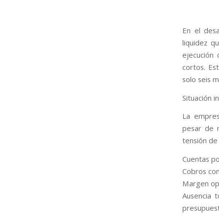
En el des
liquidez q
ejecución 
cortos. Es
solo seis 
Situación in
La empres
pesar de 
tensión de 
Cuentas po
Cobros con
Margen ope
Ausencia t
presupuest