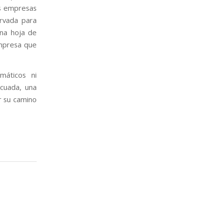
s empresas
ervada para
una hoja de
empresa que
máticos ni
ecuada, una
r su camino