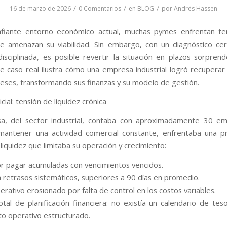
/
/
/
16 de marzo de 2026
0 Comentarios
en
BLOG
por
Andrés Hassen
afiante entorno económico actual, muchas pymes enfrentan te
ue amenazan su viabilidad. Sin embargo, con un diagnóstico ce
disciplinada, es posible revertir la situación en plazos sorpre
te caso real ilustra cómo una empresa industrial logró recuperar 
meses, transformando sus finanzas y su modelo de gestión.
icial: tensión de liquidez crónica
a, del sector industrial, contaba con aproximadamente 30 em
mantener una actividad comercial constante, enfrentaba una p
liquidez que limitaba su operación y crecimiento:
r pagar acumuladas con vencimientos vencidos.
 retrasos sistemáticos, superiores a 90 días en promedio.
rativo erosionado por falta de control en los costos variables.
otal de planificación financiera: no existía un calendario de teso
o operativo estructurado.