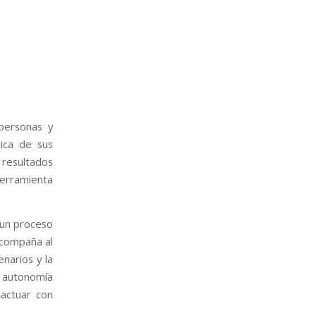
 personas y
ica de sus
 resultados
herramienta
s un proceso
acompaña al
enarios y la
a autonomía
 actuar con