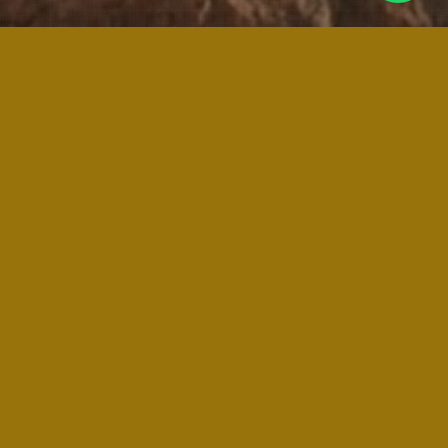
COACHING FINANCIERO PARA
DIRECTIVOS
/
/
/
16 de febrero de 2026
0 Comentarios
en
BLOG
por
Andrés
Hassen
El entorno empresarial actual exige que los directivos no solo
lideren personas y gestionen operaciones, sino que también
dominen la dimensión económica de sus decisiones. En un
contexto de creciente complejidad financiera, presión por
resultados y necesidad de agilidad, el coaching financiero se
ha consolidado como una herramienta clave para el
desarrollo de competencias directivas con impacto real.
El coaching financiero no es una formación tradicional ni un
curso teórico. Es un proceso personalizado, confidencial y
orientado a resultados, en el cual un experto acompaña al
directivo en la interpretación de la información financiera, el