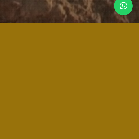
SALUD ECONOMICA DEL NEGOCIO
/
/
/
20 de octubre de 2025
0 Comentarios
en
BLOG
por
Andrés
Hassen
Las empresas necesitan saber, en todo momento, en qué
situación se encuentra su negocio.
Hacer periódicamente un chequeo es fundamental para
mantener la salud financiera de una empresa y prever
posibles problemas en el futuro.
Estos son los cuatro indicadores que no hay que perder
nunca de vista.
Leer más